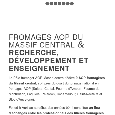
1
2
3
4
5
6
7
8
FROMAGES AOP DU
MASSIF CENTRAL
&
RECHERCHE,
DÉVELOPPEMENT ET
ENSEIGNEMENT
Le Pôle fromager AOP Massif central fédère
9 AOP fromagères
du Massif central
, soit près du quart du tonnage national en
fromages AOP (Salers, Cantal, Fourme d’Ambert, Fourme de
Montbrison, Laguiole, Pélardon, Rocamadour, Saint-Nectaire et
Bleu d’Auvergne).
Fondé à Aurillac au début des années 90, il constitue
un lieu
d’échanges entre les professionnels des filières fromagères