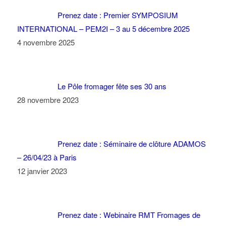
Prenez date : Premier SYMPOSIUM
INTERNATIONAL – PEM2I – 3 au 5 décembre 2025
4 novembre 2025
Le Pôle fromager fête ses 30 ans
28 novembre 2023
Prenez date : Séminaire de clôture ADAMOS
– 26/04/23 à Paris
12 janvier 2023
Prenez date : Webinaire RMT Fromages de
Terroirs et Enseignement le 30 juin
16 mai 2022
Conférence de Pierre Le Gall : « Les
fromages à travers les champs, retour sur une co-
construction au long cours entre acteurs fromagers et