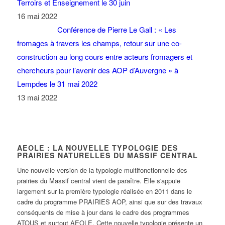
chercheurs pour l’avenir des AOP d’Auvergne » à
Lempdes le 31 mai 2022
13 mai 2022
AEOLE : LA NOUVELLE TYPOLOGIE DES
PRAIRIES NATURELLES DU MASSIF CENTRAL
Une nouvelle version de la typologie multifonctionnelle des
prairies du Massif central vient de paraître. Elle s'appuie
largement sur la première typologie réalisée en 2011 dans le
cadre du programme PRAIRIES AOP, ainsi que sur des travaux
conséquents de mise à jour dans le cadre des programmes
ATOUS et surtout AEOLE. Cette nouvelle typologie présente un
périmètre d'application plus étendu géographiquement et élargi
aux filières allaitantes.
39 types de prairie y sont décrits de manière complète. Le type
peut être déterminé à l'aide d'une entrée très simple qui croise
conditions du milieu et pratiques de l'éleveur. Pour chaque type